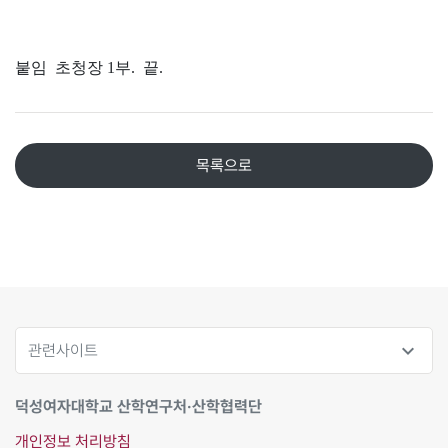
붙임 초청장 1부. 끝.
목록으로
expand_more
관련사이트
덕성여자대학교 산학연구처·산학협력단
개인정보 처리방침