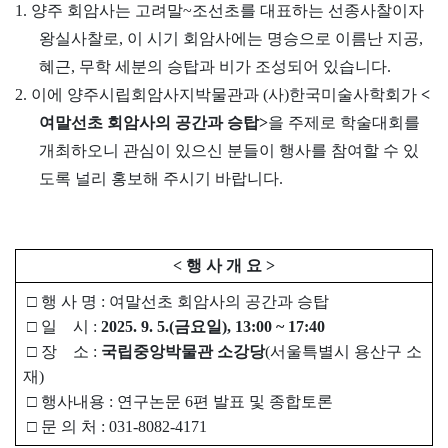
1. 양주 회암사는 고려말~조선초를 대표하는 선종사찰이자
왕실사찰로, 이 시기 회암사에는 명승으로 이름난 지공,
혜근, 무학 세분의 승탑과 비가 조성되어 있습니다.
2. 이에 양주시립회암사지박물관과 (사)한국미술사학회가
<
여말선초 회암사의 공간과 승탑>
을 주제로 학술대회를
개최하오니 관심이 있으신 분들이 행사를 참여할 수 있
도록 널리 홍보해 주시기 바랍니다.
< 행 사 개 요 >
□ 행 사 명 : 여말선초 회암사의 공간과 승탑
□ 일 시 :
2025. 9. 5.(금요일), 13:00 ~ 17:40
□ 장 소 :
국립중앙박물관 소강당
(서울특별시 용산구 소
재)
□ 행사내용 : 연구논문 6편 발표 및 종합토론
□ 문 의 처 : 031-8082-4171