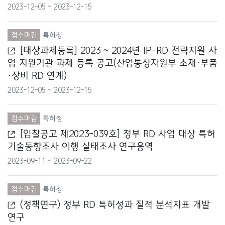
방위사업청
2023-12-05 ~ 2023-12-15
법무부
접수마감
특허청
법제처
[대상과제등록] 2023 ~ 2024년 IP-RD 전략지원 사
업 지원기관 과제 등록 공고(산업통상자원부 소재·부품
농림축산식품부
·장비 RD 연계)
2023-12-05 ~ 2023-12-15
농촌진흥청
다부처
접수마감
특허청
[입찰공고 제2023-039호] 정부 RD 사업 대상 특허
보건복지부
기술동향조사 이행 실태조사 연구용역
2023-09-11 ~ 2023-09-22
산림청
산업통상자원부
접수마감
특허청
(정책연구) 정부 RD 특허성과 질적 분석지표 개발
소방청
연구