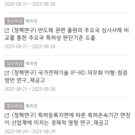
2023-08-21 ~ 2023-08-28
식품의약품안전처
여성가족부
접수마감
특허청
(정책연구) 반도체 관련 출원의 주요국 심사사례 비
외교부
교를 통한 주요국 특허성 판단기준 도출
원자력안전위원회
2023-08-21 ~ 2023-08-28
중소벤처기업부
접수마감
특허청
(정책연구) 국가전략기술 IP-RD 의무화 이행·점검
질병관리청
방안 연구_재공고
통계청
2023-08-21 ~ 2023-08-28
통일부
접수마감
특허청
(정책연구) 특허등록지연에 따른 특허존속기간 연장
해양경찰청
이 산업계에 미치는 경제적 영향 연구_재공고
해양수산부
2023-08-24 ~ 2023-08-29