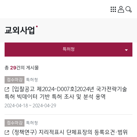
교외사업
특허청
전체
총
29
건의 게시물
개인정보보호위원회
접수마감
특허청
[입찰공고 제2024-D007호]2024년 국가전략기술
경찰청
특허 빅데이터 기반 특허 조사 및 분석 용역
2024-04-18 ~ 2024-04-29
고용노동부
공정거래위원회
접수마감
특허청
(정책연구) 지리적표시 단체표장의 등록요건·범위
과학기술정보통신부