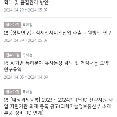
확대 및 품질관리 방안
교육부
2024-04-29 ~ 2024-05-07
국무조정실
접수마감
특허청
(정책연구)지식재산서비스산업 수출 지원방안 연구
국방부
2024-04-29 ~ 2024-05-07
국토교통부
접수마감
특허청
기상청
AI기반 특허분야 유사문장 검색 및 핵심내용 요약
연구용역
기획재정부
2024-04-05 ~ 2024-04-09
문화재청
접수마감
특허청
문화체육관광부
[대상과제등록] 2023 ~ 2024년 IP-RD 전략지원 사
업 지원기관 과제 등록 공고(과학기술정보통신부 소재·
방송통신위원회
부품·장비 RD 연계)