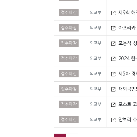
제9회 해
접수마감
외교부
아프리카 대륙의 지정학적 중요성을 통해 본 대한민국의 새로운 對 아
접수마감
외교부
프리카 전략
포용적 성장 관점에서 對 아프리카 협력 방안 - 경제·환경·사회 부문
접수마감
외교부
을 중심으로
2024 한-아프리카 정상회의 활용방안 연구 - 對 아프리카 인식제고를
접수마감
외교부
위한 공공외
제5차 경
접수마감
외교부
재외국민
접수마감
외교부
포스트 코
접수마감
외교부
안보리 주
접수마감
외교부