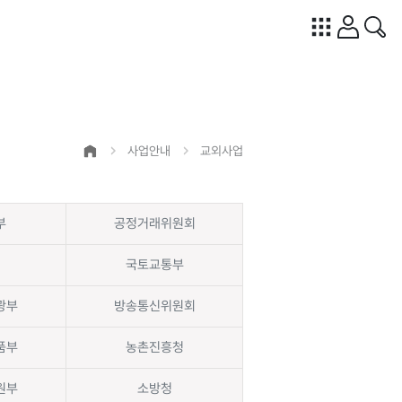
사업안내
교외사업
부
공정거래위원회
국토교통부
광부
방송통신위원회
품부
농촌진흥청
원부
소방청