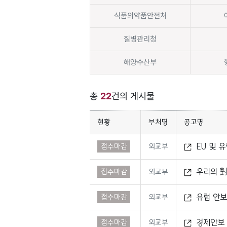
식품의약품안전처
질병관리청
해양수산부
총
22
건의 게시물
현황
부처명
공고명
EU 및 
접수마감
외교부
우리의 對
접수마감
외교부
유럽 안
접수마감
외교부
경제안보 
접수마감
외교부