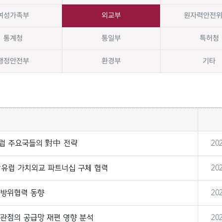
여성가족부
외교부
원자력안전
통계청
통일부
특허청
행정안전부
환경부
기타
유럽 주요국들의 對中 전략
202
유럽 가치외교 파트너십 구체 협력
202
보방위협력 동향
202
관점의 공급망 재편 영향 분석
202