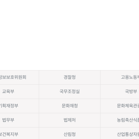
정보보호위원회
경찰청
고용노동
교육부
국무조정실
국방부
기획재정부
문화재청
문화체육관
법무부
법제처
농림축산식
보건복지부
산림청
산업통상자