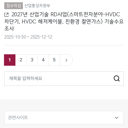
접수마감
산업통상자원부
행정안전부
2027년 산업기술 RD사업(스마트전자분야-HVDC
차단기, HVDC 해저케이블, 친환경 절연가스) 기술수요
환경부
조사
기타
2025-10-30 ~ 2025-12-12
1
2
3
4
5
navigate_next
expand_more
관련사이트