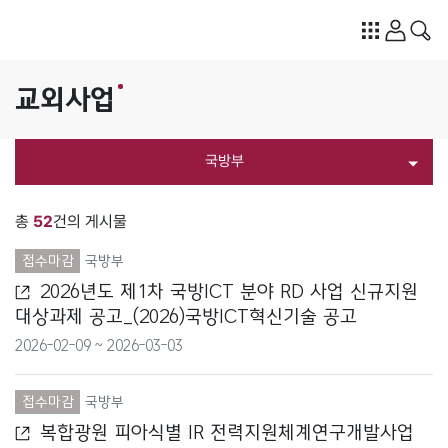
교외사업
국방부
전체
총
52
건의 게시물
개인정보보호위원회
접수마감
국방부
2026년도 제1차 국방ICT 분야 RD 사업 신규지원
경찰청
대상과제 공고_(2026)국방ICT혁신기술 공고
2026-02-09 ~ 2026-03-03
고용노동부
공정거래위원회
접수마감
국방부
복합광원 피아식별 IR 전력지원체계연구개발사업
과학기술정보통신부