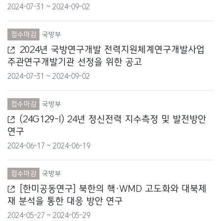
법무부
2024-07-31 ~ 2024-09-02
법제처
접수마감
국방부
농림축산식품부
2024년 국방연구개발 전력지원체계연구개발사업
주관연구개발기관 선정을 위한 공고
농촌진흥청
2024-07-31 ~ 2024-09-02
다부처
접수마감
국방부
보건복지부
(24G129-I) 24년 정신전력 지수측정 및 발전방안
연구
산림청
2024-06-17 ~ 2024-06-19
산업통상자원부
접수마감
국방부
소방청
[한미공동연구] 북한의 핵·WMD 고도화와 대북제
재 분석을 통한 대응 방안 연구
식품의약품안전처
2024-05-27 ~ 2024-05-29