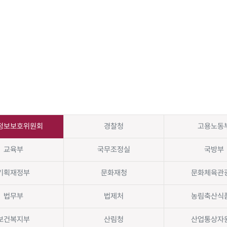
정보보호위원회
경찰청
고용노동
교육부
국무조정실
국방부
기획재정부
문화재청
문화체육관
법무부
법제처
농림축산식
보건복지부
산림청
산업통상자