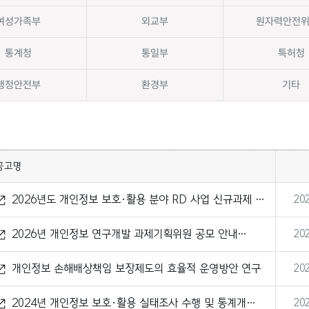
여성가족부
외교부
원자력안전
통계청
통일부
특허청
행정안전부
환경부
기타
공고명
2026년도 개인정보 보호·활용 분야 RD 사업 신규과제 후
202
보(안) 예고 및 인터넷 공시
2026년 개인정보 연구개발 과제기획위원 공모 안내
202
~9.12.(금))
개인정보 손해배상책임 보장제도의 효율적 운영방안 연구
202
2024년 개인정보 보호·활용 실태조사 수행 및 통계개선
202