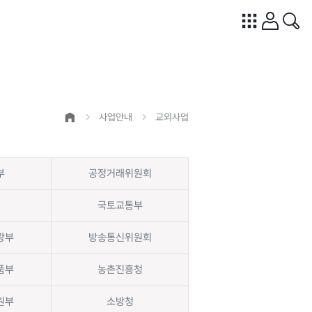
사업안내
교외사업
부
공정거래위원회
국토교통부
광부
방송통신위원회
품부
농촌진흥청
원부
소방청