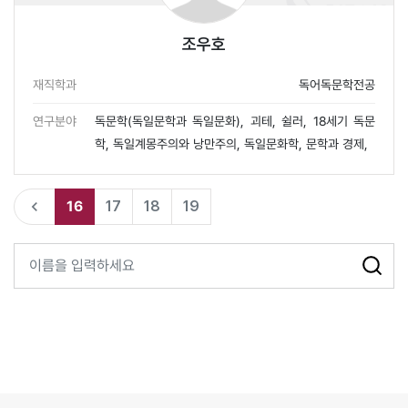
조우호
재직학과
독어독문학전공
연구분야
독문학(독일문학과 독일문화), 괴테, 쉴러, 18세기 독문
학, 독일계몽주의와 낭만주의, 독일문화학, 문학과 경제,
16
17
18
19
navigate_before