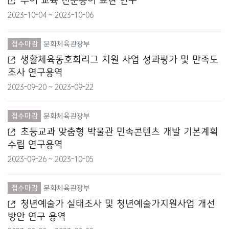
수어 교육 전문용어 표현 연구
법무부
2023-10-04 ~ 2023-10-06
법제처
접수마감
문화체육관광부
농림축산식품부
생활체육동호회리그 지원 사업 성과평가 및 만족도
조사 연구용역
농촌진흥청
2023-09-20 ~ 2023-09-22
다부처
접수마감
문화체육관광부
보건복지부
초등교과 맞춤형 박물관 민속콘텐츠 개발 기본계획
수립 연구용역
산림청
2023-09-26 ~ 2023-10-05
산업통상자원부
접수마감
문화체육관광부
소방청
청년예술가 실태조사 및 청년예술가지원사업 개선
식품의약품안전처
방안 연구 용역